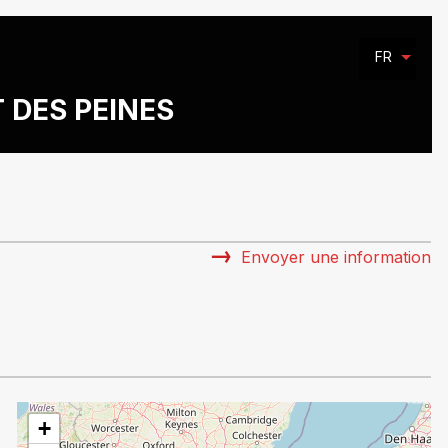
FR
T DES PEINES
Envoyer une information
+