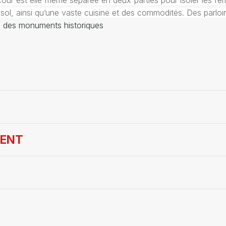
La cour est elle même séparée en deux parties pour isoler les
-sol, ainsi qu’une vaste cuisine et des commodités. Des parloirs
ire des monuments historiques
MENT