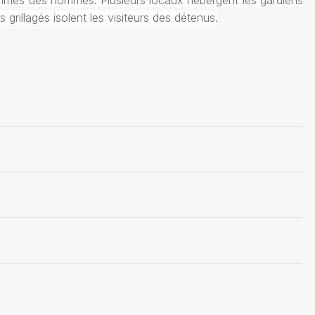
 femmes des hommes. Plusieurs locaux hébergent les gardiens
 grillagés isolent les visiteurs des détenus.