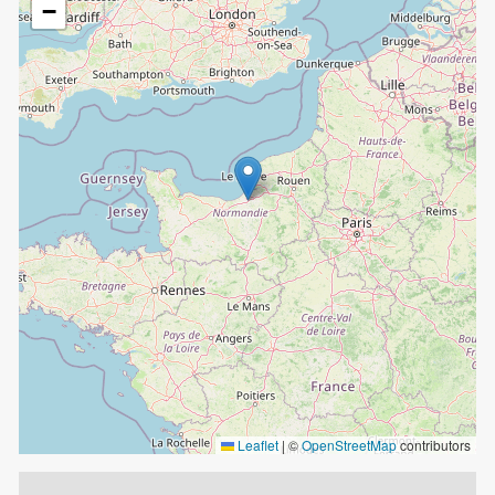
−
Façade et entrée principale de la prison de Pont-L’Évêq
Source : Réjane Boursier et Jean-Claude Vimont
Leaflet
|
©
OpenStreetMap
contributors